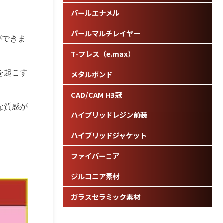
パールエナメル
パールマルチレイヤー
ができま
T-プレス（e.max）
を起こす
メタルボンド
CAD/CAM HB冠
な質感が
ハイブリッドレジン前装
ハイブリッドジャケット
ファイバーコア
ジルコニア素材
ガラスセラミック素材