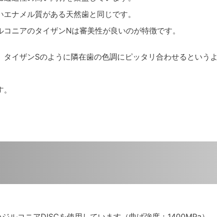
いエナメル質がある天然歯と同じです。
ルコニアのタイザンNは審美性が良いのが特徴です。
、タイザンSのように隣在歯の色調にピッタリ合わせるという
す。
ルコニアDISCを使用しています（曲げ強度：1400MPa）。