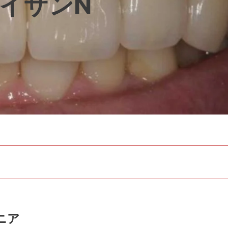
イザンN
ニア