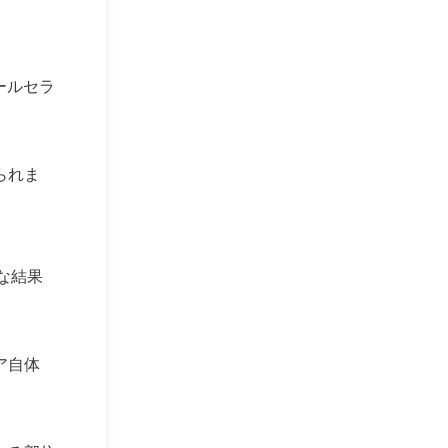
ールセラ
られま
な結果
ア自体