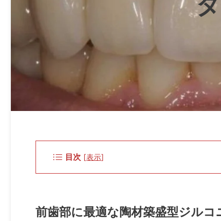
タ
目次
[
表示
]
前歯部に最適な陶材築盛型ジルコ