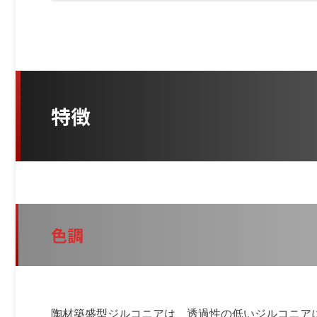
特徴
色調
陶材築盛型ジルコニアは、透過性の低いジルコニア