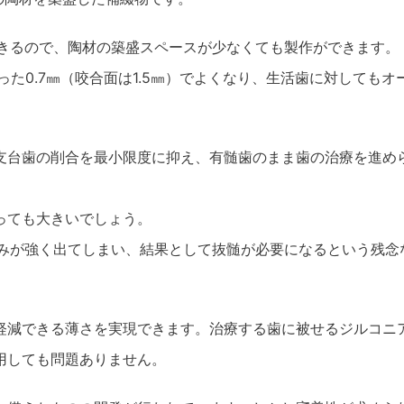
できるので、陶材の築盛スペースが少なくても製作ができます。
った0.7㎜（咬合面は1.5㎜）でよくなり、生活歯に対してもオ
。
支台歯の削合を最小限度に抑え、有髄歯のまま歯の治療を進め
っても大きいでしょう。
痛みが強く出てしまい、結果として抜髄が必要になるという残念
軽減できる薄さを実現できます。治療する歯に被せるジルコニ
用しても問題ありません。