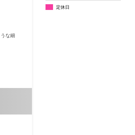
定休日
ような細