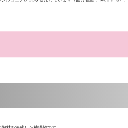
。
用の陶材を築盛した補綴物です。