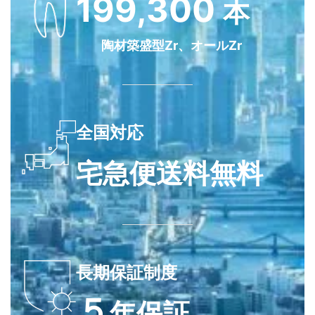
199,300
本
陶材築盛型Zr、オールZr
全国対応
宅急便送料無料
長期保証制度
５
年保証