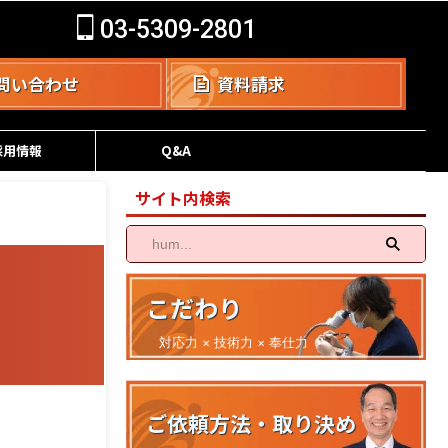
03-5309-2801
問い合わせ
資料請求
採用情報
Q&A
サイト内検索
こだわり
対応力 × 技術力 × 奉仕力
ご依頼方法・取り決め