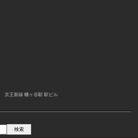
京王新線 幡ヶ谷駅 駅ビル
検索