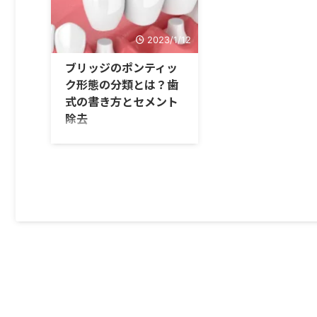
2023/1/12
ブリッジのポンティッ
ク形態の分類とは？歯
式の書き方とセメント
除去
歯科におけるブリッジのポンテ
ィック形態には数種類あります
が、どう選べば良いのか理解で
きていますか？ ブリッジのポ
ンティック形態にはいくつかの
種類があり、審美性が求められ
る部位か否か、欠損部顎堤の形
態や患者さんの清掃性の程度な
どによって使い分ける必要があ
るのです。 この記事では、患
者さんに合わせたポンティック
形態をどのように選択するの
か、ブリッジの場合の歯式の書