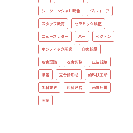
シークエンシャル咬合
ジルコニア
スタッフ教育
セラミック矯正
ニュースレター
バー
ペクトン
ポンティック形態
印象採得
咬合理論
咬合調整
広告規制
接着
支台歯形成
歯科技工所
歯科業界
歯科経営
歯肉圧排
開業