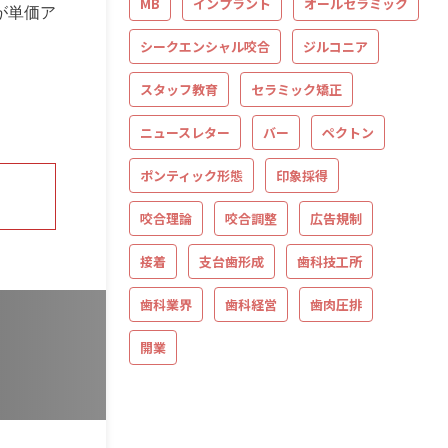
MB
インプラント
オールセラミック
が単価ア
シークエンシャル咬合
ジルコニア
スタッフ教育
セラミック矯正
ニュースレター
バー
ペクトン
ポンティック形態
印象採得
咬合理論
咬合調整
広告規制
接着
支台歯形成
歯科技工所
歯科業界
歯科経営
歯肉圧排
開業