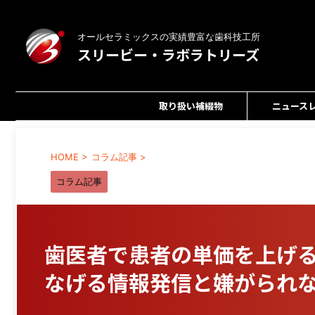
オールセラミックスの実績豊富な歯科技工所
スリービー・ラボラトリーズ
取り扱い補綴物
ニュース
HOME
>
コラム記事
>
コラム記事
歯医者で患者の単価を上げ
なげる情報発信と嫌がられ