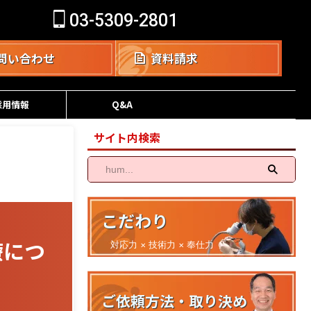
03-5309-2801
問い合わせ
資料請求
採用情報
Q&A
サイト内検索
こだわり
療につ
対応力 × 技術力 × 奉仕力
ご依頼方法・取り決め