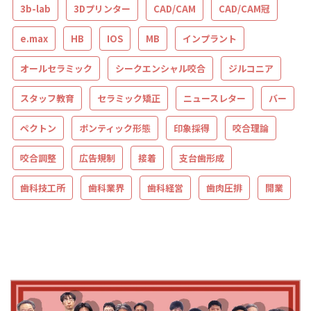
3b-lab
3Dプリンター
CAD/CAM
CAD/CAM冠
e.max
HB
IOS
MB
インプラント
オールセラミック
シークエンシャル咬合
ジルコニア
スタッフ教育
セラミック矯正
ニュースレター
バー
ペクトン
ポンティック形態
印象採得
咬合理論
咬合調整
広告規制
接着
支台歯形成
歯科技工所
歯科業界
歯科経営
歯肉圧排
開業