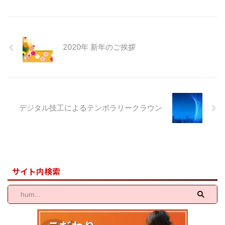
催となりました。 今回で９回目
ーの内容は昨年今年と都内でのご
の日本国際歯科大会では、世界的
新規医院様ともお取引が多くあ
に活躍されている海外演者３７名
り、技工物のサンプル依頼が増加
の先生方、日本国内の一流演者の
しました。弊社で用意している既
2020年 新年のご挨拶
先生方々を含めた延べ総勢５００
存各種サンプルというよりは、各
名を超える演者による大変貴重な
歯科医院様のご要望に合わせたオ
講演でした。久しぶりの国際歯科
ーダーメイドでカスタマイズした
大会という ...
サンプルや各種ジルコニアブロッ
クによる色調サ ...
デジタル技工によるテンポラリークラウン
サイト内検索