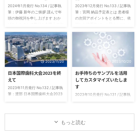
2024年1月発行 No.134 / 記事執
2023年12月発行 No.133 / 記事執
筆：伊藤 新年のご挨拶 謹んで年
筆：宮岡 納品予定表とは 患者様
頭の御祝詞を申し上げます おか
の次回アポイントをとる際に、依
げをもちまして弊社も創業十二年
頼した技工物がいつ届くかがわか
目を迎える事ができました これ
らないと困ると思います。いつ納
もひとえに皆々様のご支援の賜物
品されるかがパッとわかる表にし
と感謝いたしております 本年も
たのが納品予定表です。 製作補
なお一層の誠意をもって社員一同
綴物と本数ごとに、今日発送した
業務に邁進いたしますので 変わ
ら最短でいつ届くかがわかるよう
2023/11/20
2023/10/20
らぬご指導のほどよろしくお願い
になっています。 納品予定表の
申し上げます 令和六年 元旦 株式
種類 当社からの発送はクロネコ
日本国際歯科大会2023を終
お手持ちのサンプルを活用
会社スリービー・ラボラトリーズ
ヤマト便を使用しています。納品
えて
してカスタマイズいたしま
代表取締役 伊藤 健 ニュースレ
予定表は、発送日の「翌日到着エ
す
ター Vol.134-2024.01月号
リア用」と「翌々日到着エリア
2023年11月発行 No.132 / 記事執
用」の2種類を用意しています。
筆：渡部 日本国際歯科大会2023
2023年10月発行 No.131 / 記事執
「発送日の翌日AM納品」と「発
に参加しました 今月のすりーび
筆：島田 患者様説明用サンプル
送日の翌日P ...
ー通信は、先月パシフィコ横浜で
10月になり、残暑から急速に朝
開催されました第９回日本国際歯
晩の冷え込みが進んでおりますの
科大会２０２３の参加レポートを
で体調管理などにはお気をつけて
もっと読む
させていただきます。ここ数年は
ください。また医院様に置かれま
コロナ禍の影響もありまして、実
しては益々ご健勝のことと存じま
に２０１８年以来の５年ぶりの開
す。 さて、今月のニュースレタ