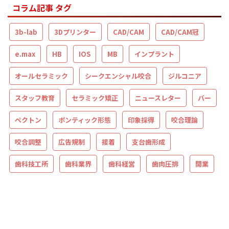
コラム記事 タグ
3b-lab
3Dプリンター
CAD/CAM
CAD/CAM冠
e.max
HB
IOS
MB
インプラント
オールセラミック
シークエンシャル咬合
ジルコニア
スタッフ教育
セラミック矯正
ニュースレター
バー
ペクトン
ポンティック形態
印象採得
咬合理論
咬合調整
広告規制
接着
支台歯形成
歯科技工所
歯科業界
歯科経営
歯肉圧排
開業