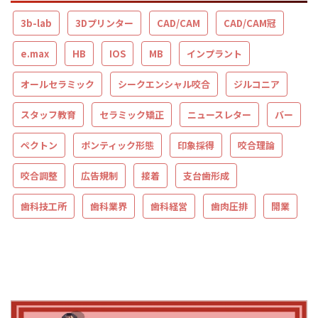
3b-lab
3Dプリンター
CAD/CAM
CAD/CAM冠
e.max
HB
IOS
MB
インプラント
オールセラミック
シークエンシャル咬合
ジルコニア
スタッフ教育
セラミック矯正
ニュースレター
バー
ペクトン
ポンティック形態
印象採得
咬合理論
咬合調整
広告規制
接着
支台歯形成
歯科技工所
歯科業界
歯科経営
歯肉圧排
開業