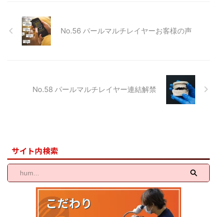
の日本国際歯科大会では、世界的
新規医院様ともお取引が多くあ
に活躍されている海外演者３７名
り、技工物のサンプル依頼が増加
の先生方、日本国内の一流演者の
しました。弊社で用意している既
No.56 パールマルチレイヤーお客様の声
先生方々を含めた延べ総勢５００
存各種サンプルというよりは、各
名を超える演者による大変貴重な
歯科医院様のご要望に合わせたオ
講演でした。久しぶりの国際歯科
ーダーメイドでカスタマイズした
大会という ...
サンプルや各種ジルコニアブロッ
クによる色調サ ...
No.58 パールマルチレイヤー連結解禁
サイト内検索
こだわり