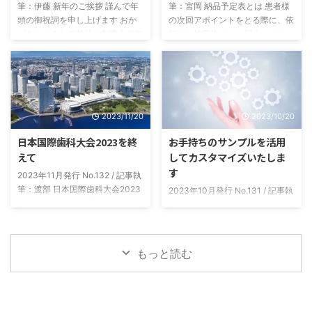
筆：伊藤 新年のご挨拶 謹んで年
筆：宮岡 納品予定表とは 患者様
頭の御祝詞を申し上げます おか
の次回アポイントをとる際に、依
げをもちまして弊社も創業十二年
頼した技工物がいつ届くかがわか
目を迎える事ができました これ
らないと困ると思います。いつ納
もひとえに皆々様のご支援の賜物
品されるかがパッとわかる表にし
と感謝いたしております 本年も
たのが納品予定表です。 製作補
なお一層の誠意をもって社員一同
綴物と本数ごとに、今日発送した
業務に邁進いたしますので 変わ
ら最短でいつ届くかがわかるよう
2023/11/20
2023/10/20
らぬご指導のほどよろしくお願い
になっています。 納品予定表の
申し上げます 令和六年 元旦 株式
種類 当社からの発送はクロネコ
日本国際歯科大会2023を終
お手持ちのサンプルを活用
会社スリービー・ラボラトリーズ
ヤマト便を使用しています。納品
えて
してカスタマイズいたしま
代表取締役 伊藤 健 ニュースレ
予定表は、発送日の「翌日到着エ
す
ター Vol.134-2024.01月号
リア用」と「翌々日到着エリア
2023年11月発行 No.132 / 記事執
用」の2種類を用意しています。
筆：渡部 日本国際歯科大会2023
2023年10月発行 No.131 / 記事執
「発送日の翌日AM納品」と「発
に参加しました 今月のすりーび
筆：島田 患者様説明用サンプル
送日の翌日P ...
ー通信は、先月パシフィコ横浜で
10月になり、残暑から急速に朝
開催されました第９回日本国際歯
晩の冷え込みが進んでおりますの
科大会２０２３の参加レポートを
で体調管理などにはお気をつけて
もっと読む
させていただきます。ここ数年は
ください。また医院様に置かれま
コロナ禍の影響もありまして、実
しては益々ご健勝のことと存じま
に２０１８年以来の５年ぶりの開
す。 さて、今月のニュースレタ
催となりました。 今回で９回目
ーの内容は昨年今年と都内でのご