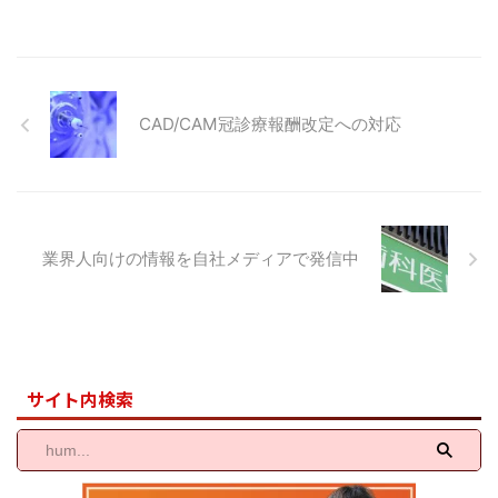
に２０１８年以来の５年ぶりの開
す。 さて、今月のニュースレタ
催となりました。 今回で９回目
ーの内容は昨年今年と都内でのご
の日本国際歯科大会では、世界的
新規医院様ともお取引が多くあ
に活躍されている海外演者３７名
り、技工物のサンプル依頼が増加
の先生方、日本国内の一流演者の
しました。弊社で用意している既
CAD/CAM冠診療報酬改定への対応
先生方々を含めた延べ総勢５００
存各種サンプルというよりは、各
名を超える演者による大変貴重な
歯科医院様のご要望に合わせたオ
講演でした。久しぶりの国際歯科
ーダーメイドでカスタマイズした
大会という ...
サンプルや各種ジルコニアブロッ
クによる色調サ ...
業界人向けの情報を自社メディアで発信中
サイト内検索