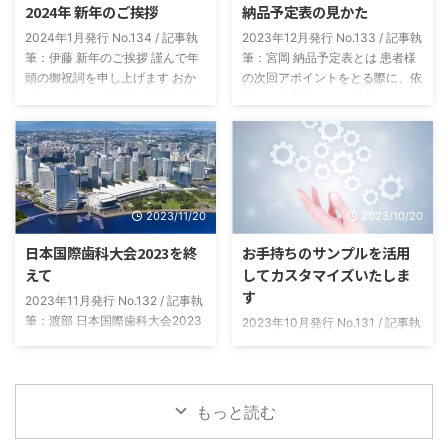
2024年 新年のご挨拶
納品予定表の見かた
2024年1月発行 No.134 / 記事執
2023年12月発行 No.133 / 記事執
筆：伊藤 新年のご挨拶 謹んで年
筆：宮岡 納品予定表とは 患者様
頭の御祝詞を申し上げます おか
の次回アポイントをとる際に、依
げをもちまして弊社も創業十二年
頼した技工物がいつ届くかがわか
目を迎える事ができました これ
らないと困ると思います。いつ納
もひとえに皆々様のご支援の賜物
品されるかがパッとわかる表にし
と感謝いたしております 本年も
たのが納品予定表です。 製作補
なお一層の誠意をもって社員一同
綴物と本数ごとに、今日発送した
業務に邁進いたしますので 変わ
ら最短でいつ届くかがわかるよう
2023/11/20
2023/10/20
らぬご指導のほどよろしくお願い
になっています。 納品予定表の
申し上げます 令和六年 元旦 株式
種類 当社からの発送はクロネコ
日本国際歯科大会2023を終
お手持ちのサンプルを活用
会社スリービー・ラボラトリーズ
ヤマト便を使用しています。納品
えて
してカスタマイズいたしま
代表取締役 伊藤 健 ニュースレ
予定表は、発送日の「翌日到着エ
す
ター Vol.134-2024.01月号
リア用」と「翌々日到着エリア
2023年11月発行 No.132 / 記事執
用」の2種類を用意しています。
筆：渡部 日本国際歯科大会2023
2023年10月発行 No.131 / 記事執
「発送日の翌日AM納品」と「発
に参加しました 今月のすりーび
筆：島田 患者様説明用サンプル
送日の翌日P ...
ー通信は、先月パシフィコ横浜で
10月になり、残暑から急速に朝
開催されました第９回日本国際歯
晩の冷え込みが進んでおりますの
科大会２０２３の参加レポートを
で体調管理などにはお気をつけて
もっと読む
させていただきます。ここ数年は
ください。また医院様に置かれま
コロナ禍の影響もありまして、実
しては益々ご健勝のことと存じま