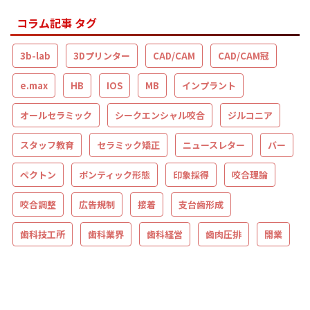
コラム記事 タグ
3b-lab
3Dプリンター
CAD/CAM
CAD/CAM冠
e.max
HB
IOS
MB
インプラント
オールセラミック
シークエンシャル咬合
ジルコニア
スタッフ教育
セラミック矯正
ニュースレター
バー
ペクトン
ポンティック形態
印象採得
咬合理論
咬合調整
広告規制
接着
支台歯形成
歯科技工所
歯科業界
歯科経営
歯肉圧排
開業