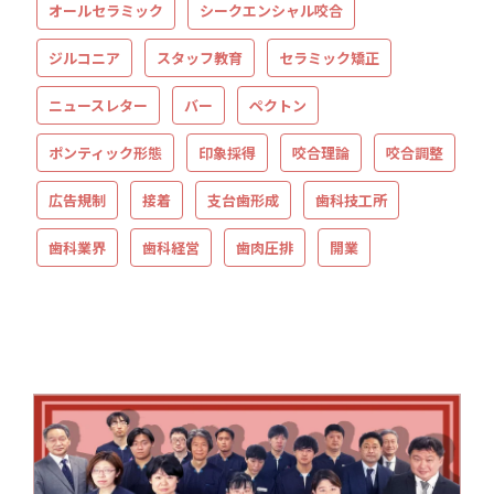
オールセラミック
シークエンシャル咬合
ジルコニア
スタッフ教育
セラミック矯正
ニュースレター
バー
ペクトン
ポンティック形態
印象採得
咬合理論
咬合調整
広告規制
接着
支台歯形成
歯科技工所
歯科業界
歯科経営
歯肉圧排
開業