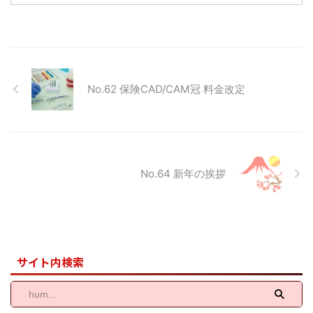
コロナ禍の影響もありまして、実
しては益々ご健勝のことと存じま
に２０１８年以来の５年ぶりの開
す。 さて、今月のニュースレタ
催となりました。 今回で９回目
ーの内容は昨年今年と都内でのご
の日本国際歯科大会では、世界的
新規医院様ともお取引が多くあ
に活躍されている海外演者３７名
り、技工物のサンプル依頼が増加
の先生方、日本国内の一流演者の
しました。弊社で用意している既
No.62 保険CAD/CAM冠 料金改定
先生方々を含めた延べ総勢５００
存各種サンプルというよりは、各
名を超える演者による大変貴重な
歯科医院様のご要望に合わせたオ
講演でした。久しぶりの国際歯科
ーダーメイドでカスタマイズした
大会という ...
サンプルや各種ジルコニアブロッ
クによる色調サ ...
No.64 新年の挨拶
サイト内検索