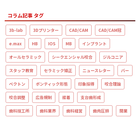
コラム記事 タグ
3b-lab
3Dプリンター
CAD/CAM
CAD/CAM冠
e.max
HB
IOS
MB
インプラント
オールセラミック
シークエンシャル咬合
ジルコニア
スタッフ教育
セラミック矯正
ニュースレター
バー
ペクトン
ポンティック形態
印象採得
咬合理論
咬合調整
広告規制
接着
支台歯形成
歯科技工所
歯科業界
歯科経営
歯肉圧排
開業