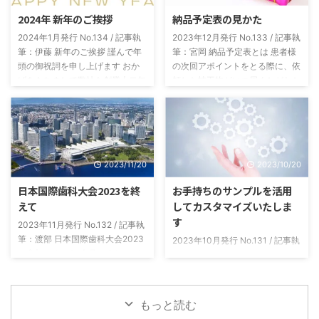
2024年 新年のご挨拶
納品予定表の見かた
2024年1月発行 No.134 / 記事執
2023年12月発行 No.133 / 記事執
筆：伊藤 新年のご挨拶 謹んで年
筆：宮岡 納品予定表とは 患者様
頭の御祝詞を申し上げます おか
の次回アポイントをとる際に、依
げをもちまして弊社も創業十二年
頼した技工物がいつ届くかがわか
目を迎える事ができました これ
らないと困ると思います。いつ納
もひとえに皆々様のご支援の賜物
品されるかがパッとわかる表にし
と感謝いたしております 本年も
たのが納品予定表です。 製作補
なお一層の誠意をもって社員一同
綴物と本数ごとに、今日発送した
業務に邁進いたしますので 変わ
ら最短でいつ届くかがわかるよう
2023/11/20
2023/10/20
らぬご指導のほどよろしくお願い
になっています。 納品予定表の
申し上げます 令和六年 元旦 株式
種類 当社からの発送はクロネコ
日本国際歯科大会2023を終
お手持ちのサンプルを活用
会社スリービー・ラボラトリーズ
ヤマト便を使用しています。納品
えて
してカスタマイズいたしま
代表取締役 伊藤 健 ニュースレ
予定表は、発送日の「翌日到着エ
す
ター Vol.134-2024.01月号
リア用」と「翌々日到着エリア
2023年11月発行 No.132 / 記事執
用」の2種類を用意しています。
筆：渡部 日本国際歯科大会2023
2023年10月発行 No.131 / 記事執
「発送日の翌日AM納品」と「発
に参加しました 今月のすりーび
筆：島田 患者様説明用サンプル
送日の翌日P ...
ー通信は、先月パシフィコ横浜で
10月になり、残暑から急速に朝
開催されました第９回日本国際歯
晩の冷え込みが進んでおりますの
科大会２０２３の参加レポートを
で体調管理などにはお気をつけて
もっと読む
させていただきます。ここ数年は
ください。また医院様に置かれま