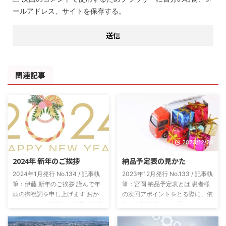
ールアドレス、サイトを保存する。
関連記事
2024/1/20
2023/12/20
2024年 新年のご挨拶
納品予定表の見かた
2024年1月発行 No.134 / 記事執
2023年12月発行 No.133 / 記事執
筆：伊藤 新年のご挨拶 謹んで年
筆：宮岡 納品予定表とは 患者様
頭の御祝詞を申し上げます おか
の次回アポイントをとる際に、依
げをもちまして弊社も創業十二年
頼した技工物がいつ届くかがわか
目を迎える事ができました これ
らないと困ると思います。いつ納
もひとえに皆々様のご支援の賜物
品されるかがパッとわかる表にし