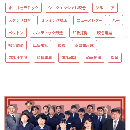
オールセラミック
シークエンシャル咬合
ジルコニア
スタッフ教育
セラミック矯正
ニュースレター
バー
ペクトン
ポンティック形態
印象採得
咬合理論
咬合調整
広告規制
接着
支台歯形成
歯科技工所
歯科業界
歯科経営
歯肉圧排
開業