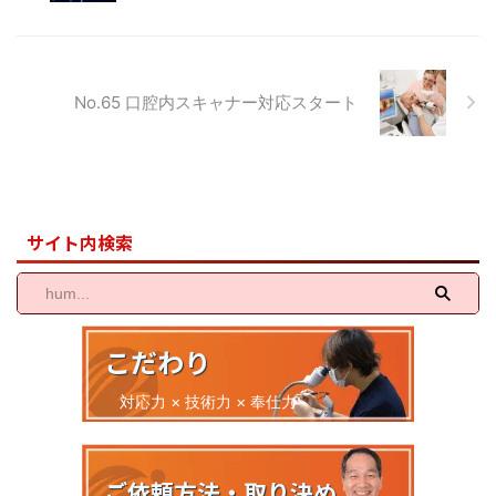
講演でした。久しぶりの国際歯科
ーダーメイドでカスタマイズした
大会という ...
サンプルや各種ジルコニアブロッ
クによる色調サ ...
No.65 口腔内スキャナー対応スタート
サイト内検索
こだわり
対応力 × 技術力 × 奉仕力
ご依頼方法・取り決め