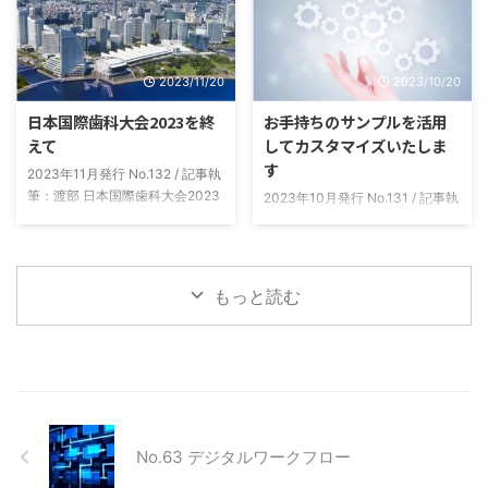
と感謝いたしております 本年も
たのが納品予定表です。 製作補
なお一層の誠意をもって社員一同
綴物と本数ごとに、今日発送した
業務に邁進いたしますので 変わ
ら最短でいつ届くかがわかるよう
2023/11/20
2023/10/20
らぬご指導のほどよろしくお願い
になっています。 納品予定表の
申し上げます 令和六年 元旦 株式
種類 当社からの発送はクロネコ
日本国際歯科大会2023を終
お手持ちのサンプルを活用
会社スリービー・ラボラトリーズ
ヤマト便を使用しています。納品
えて
してカスタマイズいたしま
代表取締役 伊藤 健 ニュースレ
予定表は、発送日の「翌日到着エ
す
ター Vol.134-2024.01月号
リア用」と「翌々日到着エリア
2023年11月発行 No.132 / 記事執
用」の2種類を用意しています。
筆：渡部 日本国際歯科大会2023
2023年10月発行 No.131 / 記事執
「発送日の翌日AM納品」と「発
に参加しました 今月のすりーび
筆：島田 患者様説明用サンプル
送日の翌日P ...
ー通信は、先月パシフィコ横浜で
10月になり、残暑から急速に朝
開催されました第９回日本国際歯
晩の冷え込みが進んでおりますの
科大会２０２３の参加レポートを
で体調管理などにはお気をつけて
もっと読む
させていただきます。ここ数年は
ください。また医院様に置かれま
コロナ禍の影響もありまして、実
しては益々ご健勝のことと存じま
に２０１８年以来の５年ぶりの開
す。 さて、今月のニュースレタ
催となりました。 今回で９回目
ーの内容は昨年今年と都内でのご
の日本国際歯科大会では、世界的
新規医院様ともお取引が多くあ
に活躍されている海外演者３７名
り、技工物のサンプル依頼が増加
の先生方、日本国内の一流演者の
しました。弊社で用意している既
No.63 デジタルワークフロー
先生方々を含めた延べ総勢５００
存各種サンプルというよりは、各
名を超える演者による大変貴重な
歯科医院様のご要望に合わせたオ