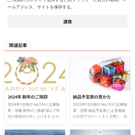
ールアドレス、サイトを保存する。
関連記事
2024/1/20
2023/12/20
2024年 新年のご挨拶
納品予定表の見かた
2024年1月発行 No.134 / 記事執
2023年12月発行 No.133 / 記事執
筆：伊藤 新年のご挨拶 謹んで年
筆：宮岡 納品予定表とは 患者様
頭の御祝詞を申し上げます おか
の次回アポイントをとる際に、依
げをもちまして弊社も創業十二年
頼した技工物がいつ届くかがわか
目を迎える事ができました これ
らないと困ると思います。いつ納
もひとえに皆々様のご支援の賜物
品されるかがパッとわかる表にし