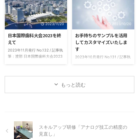
と感謝いたしております 本年も
たのが納品予定表です。 製作補
なお一層の誠意をもって社員一同
綴物と本数ごとに、今日発送した
業務に邁進いたしますので 変わ
ら最短でいつ届くかがわかるよう
2023/11/20
2023/10/20
らぬご指導のほどよろしくお願い
になっています。 納品予定表の
申し上げます 令和六年 元旦 株式
種類 当社からの発送はクロネコ
日本国際歯科大会2023を終
お手持ちのサンプルを活用
会社スリービー・ラボラトリーズ
ヤマト便を使用しています。納品
えて
してカスタマイズいたしま
代表取締役 伊藤 健 ニュースレ
予定表は、発送日の「翌日到着エ
す
ター Vol.134-2024.01月号
リア用」と「翌々日到着エリア
2023年11月発行 No.132 / 記事執
用」の2種類を用意しています。
筆：渡部 日本国際歯科大会2023
2023年10月発行 No.131 / 記事執
「発送日の翌日AM納品」と「発
に参加しました 今月のすりーび
筆：島田 患者様説明用サンプル
送日の翌日P ...
ー通信は、先月パシフィコ横浜で
10月になり、残暑から急速に朝
開催されました第９回日本国際歯
晩の冷え込みが進んでおりますの
科大会２０２３の参加レポートを
で体調管理などにはお気をつけて
もっと読む
させていただきます。ここ数年は
ください。また医院様に置かれま
コロナ禍の影響もありまして、実
しては益々ご健勝のことと存じま
に２０１８年以来の５年ぶりの開
す。 さて、今月のニュースレタ
催となりました。 今回で９回目
ーの内容は昨年今年と都内でのご
の日本国際歯科大会では、世界的
新規医院様ともお取引が多くあ
に活躍されている海外演者３７名
り、技工物のサンプル依頼が増加
の先生方、日本国内の一流演者の
しました。弊社で用意している既
スキルアップ研修「アナログ技工の精度の
先生方々を含めた延べ総勢５００
存各種サンプルというよりは、各
見直し」
名を超える演者による大変貴重な
歯科医院様のご要望に合わせたオ