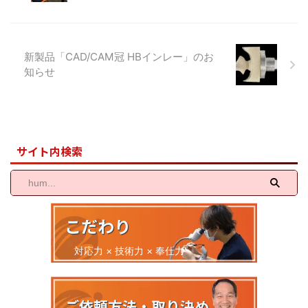
講演でした。久しぶりの国際歯科
ーダーメイドでカスタマイズした
大会という ...
サンプルや各種ジルコニアブロッ
クによる色調サ ...
新製品「CAD/CAM冠 HBインレー」のお
知らせ
サイト内検索
こだわり
対応力 × 技術力 × 奉仕力
ご依頼方法・取り決め