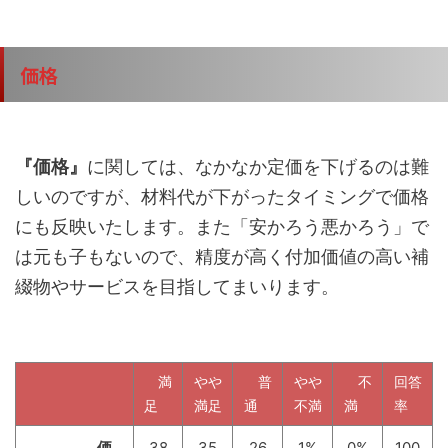
価格
『価格』
に関しては、なかなか定価を下げるのは難
しいのですが、材料代が下がったタイミングで価格
にも反映いたします。また「安かろう悪かろう」で
は元も子もないので、精度が高く付加価値の高い補
綴物やサービスを目指してまいります。
満
やや
普
やや
不
回答
足
満足
通
不満
満
率
価
38
35
26
1%
0%
100