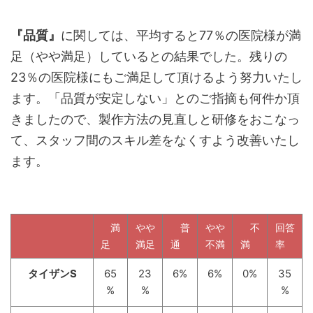
『品質』
に関しては、平均すると77％の医院様が満
足（やや満足）しているとの結果でした。残りの
23％の医院様にもご満足して頂けるよう努力いたし
ます。「品質が安定しない」とのご指摘も何件か頂
きましたので、製作方法の見直しと研修をおこなっ
て、スタッフ間のスキル差をなくすよう改善いたし
ます。
満
やや
普
やや
不
回答
足
満足
通
不満
満
率
タイザンS
65
23
6%
6%
0%
35
%
%
%