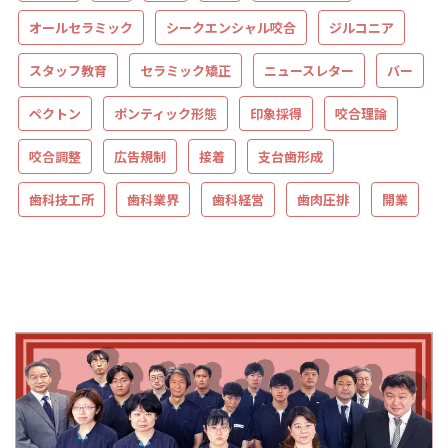
オールセラミック
シークエンシャル咬合
ジルコニア
スタッフ教育
セラミック矯正
ニュースレター
バー
ペクトン
ポンティック形態
印象採得
咬合理論
咬合調整
広告規制
接着
支台歯形成
歯科技工所
歯科業界
歯科経営
歯肉圧排
開業