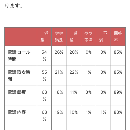
ります。
満
やや
普
やや
不
回答
足
満足
通
不満
満
率
電話 コール
54
26%
20%
0%
0%
85%
時間
%
電話 取次時
55
21%
22%
1%
0%
85%
間
%
電話 態度
68
18%
11%
3%
0%
89%
%
電話 内容
68
19%
10%
1%
1%
88%
%