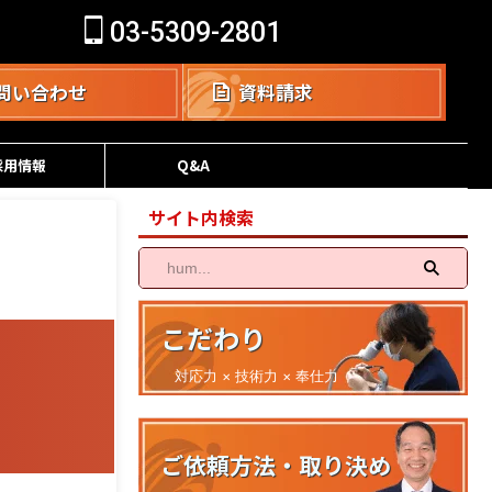
03-5309-2801
問い合わせ
資料請求
採用情報
Q&A
サイト内検索
こだわり
対応力 × 技術力 × 奉仕力
ご依頼方法・取り決め