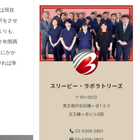
スは現在
択をさせ
よりも、
２年間再
法にかか
ければ幸
スリービー・ラボラトリーズ
〒151-0072
東京都渋谷区幡ヶ谷1-2-2
京王幡ヶ谷ビル5階
03-5309-2801
03-5309-2802