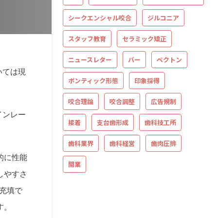
シークエンシャル咬合
ジルコニア
スタッフ教育
セラミック矯正
ニュースレター
バー
ペクトン
いては現
ポンティック形態
印象採得
咬合理論
咬合調整
広告規制
インレー
接着
支台歯形成
歯科技工所
歯科業界
歯科経営
歯肉圧排
的に性能
開業
しやすさ
充填で
す。